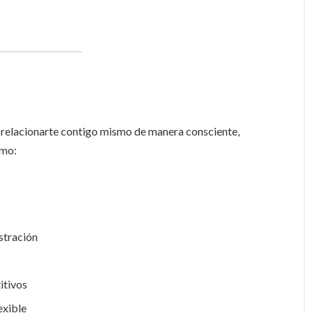
a relacionarte contigo mismo de manera consciente,
omo:
ustración
itivos
exible