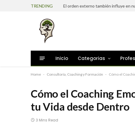
TRENDING
Inicio
Categorias
Profe
Home
-
Consultoría, Coaching y Formación
-
Cómo el Coachi
Cómo el Coaching Emo
tu Vida desde Dentro
3 Mins Read