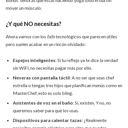
Bonus: sentirás que estás haciendo yoga todo el día sin
mover un músculo.
¿Y qué NO necesitas?
Ahora vamos con los
fails
tecnológicos que parecen útiles
pero suelen acabar en un rincón olvidado:
Espejos inteligentes
: Si tu reflejo ya te dice la verdad
sin WiFi, no necesitas pagar más por ello.
Neveras con pantalla táctil
: A no ser que seas chef
estrella o tengas tres hijos que planifican menús como en
MasterChef, esto es solo bling.
Asistentes de voz en el baño
: Sí, existen. Y no, no
queremos saber para qué los usas.
Dispositivos para calentar tazas
: ¿Realmente
necesitas energía eléctrica para algo que puedes