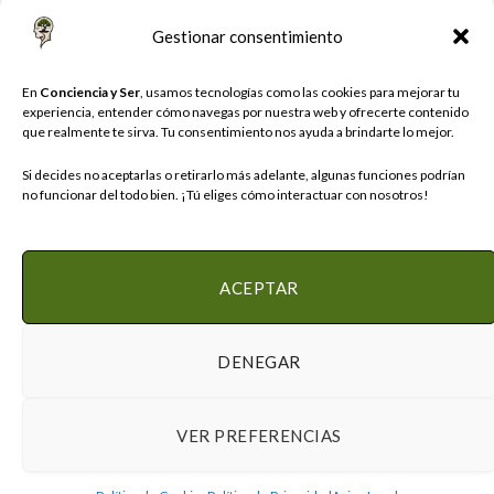
Gestionar consentimiento
Al registrarte, aceptas nuestros términos y el acuerdo
En
Conciencia y Ser
, usamos tecnologías como las cookies para mejorar tu
de Política de Privacidad
experiencia, entender cómo navegas por nuestra web y ofrecerte contenido
que realmente te sirva. Tu consentimiento nos ayuda a brindarte lo mejor.
Si decides no aceptarlas o retirarlo más adelante, algunas funciones podrían
no funcionar del todo bien. ¡Tú eliges cómo interactuar con nosotros!
ACEPTAR
Instagram
DENEGAR
POLÍTICA DE COOKIES
POLÍTICA DE PRIVACIDAD
AVISO LEGAL
VER PREFERENCIAS
© 2026 Diseñado con ♡ por Agencia KRECE