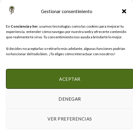
Gestionar consentimiento
Al registrarte, aceptas nuestros términos y el acuerdo
En
Conciencia y Ser
, usamos tecnologías como las cookies para mejorar tu
de Política de Privacidad
experiencia, entender cómo navegas por nuestra web y ofrecerte contenido
que realmente te sirva. Tu consentimiento nos ayuda a brindarte lo mejor.
Si decides no aceptarlas o retirarlo más adelante, algunas funciones podrían
no funcionar del todo bien. ¡Tú eliges cómo interactuar con nosotros!
ACEPTAR
Instagram
DENEGAR
POLÍTICA DE COOKIES
POLÍTICA DE PRIVACIDAD
AVISO LEGAL
VER PREFERENCIAS
© 2026 Diseñado con ♡ por Agencia KRECE