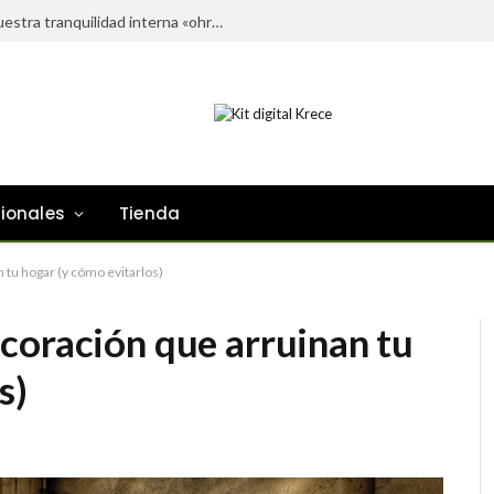
El orden externo también influye en nuestra tranquilidad interna «ohra»
sionales
Tienda
tu hogar (y cómo evitarlos)
coración que arruinan tu
s)