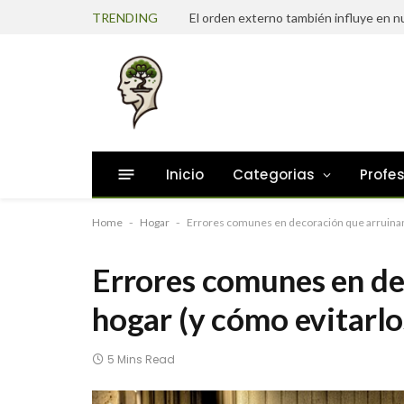
TRENDING
Inicio
Categorias
Profe
Home
-
Hogar
-
Errores comunes en decoración que arruinan 
Errores comunes en de
hogar (y cómo evitarlo
5 Mins Read