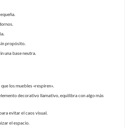
pequeña.
dornos.
ia.
sin propósito.
in una base neutra.
a que los muebles «respiren».
un elemento decorativo llamativo, equilibra con algo más
ra evitar el caos visual.
zar el espacio.